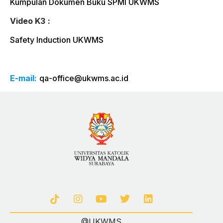
Kumpulan Dokumen Buku SPMI UKWMS
Video K3
:
Safety Induction UKWMS
E-mail:
qa-office@ukwms.ac.id
@UKWMS