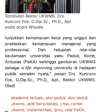
Sambutan Rektor UKWMS, Drs.
Kuncoro Foe, G.Dip.Sc., Ph.D., Apt
pada acara Wisuda
tunjukkan kemampuan kerja yang unggul dan
praktekkan kemampuan manajerial yang
professional. Dan hidupilah nilai-nilai
keutamaan universitas yaitu Peduli, Komit,
Antusias (PeKA) sehingga gambaran UKWMS
sebagai
a-life improving university
di hadapan
publik semakin nyata,” pesan Drs. Kuncoro
Foe, G.Dip.Sc., Ph.D., Apt., Rektor UKWMS.
(Red)
akademik terbaik
,
aksi peduli
,
aksi peduli
ukwms
,
aktif berprestasi
,
crisis center
ukwms
,
implementasi
,
lpnu
,
nilai PeKA
,