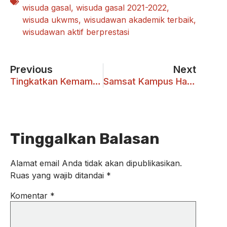
wisuda gasal
,
wisuda gasal 2021-2022
,
wisuda ukwms
,
wisudawan akademik terbaik
,
wisudawan aktif berprestasi
Previous
Next
Tingkatkan Kemampuan Multitasking serta Manajemen Diri; Ilustrator Handal Lulus IPK 3.99
Samsat Kampus Hadir di UKWMS
Tinggalkan Balasan
Alamat email Anda tidak akan dipublikasikan.
Ruas yang wajib ditandai
*
Komentar
*