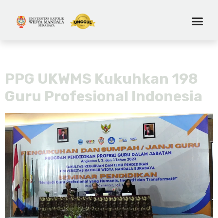
Tag:
bahasa inggris
PPG UKWMS Kukuhkan 198
Guru Profesional Indonesia