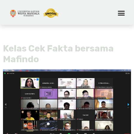
Tag:
wmscu
Kelas Cek Fakta bersama
Mafindo